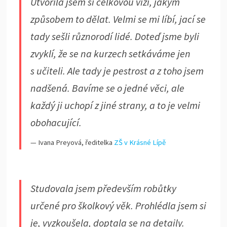
Utvořila jsem si celkovou vizi, jakým
způsobem to dělat. Velmi se mi líbí, jací se
tady sešli různorodí lidé. Doteď jsme byli
zvyklí, že se na kurzech setkáváme jen
s učiteli. Ale tady je pestrost a z toho jsem
nadšená. Bavíme se o jedné věci, ale
každý ji uchopí z jiné strany, a to je velmi
obohacující.
— Ivana Preyová, ředitelka
ZŠ v Krásné Lípě
Studovala jsem především robůtky
určené pro školkový věk. Prohlédla jsem si
je, vyzkoušela, doptala se na detaily.