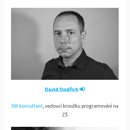
David Ondřich
SW konzultant
, vedoucí kroužku programování na
ZŠ