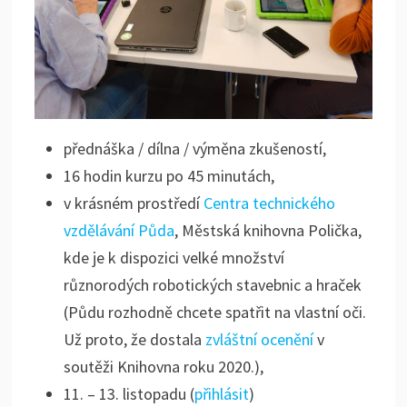
přednáška / dílna / výměna zkušeností,
16 hodin kurzu po 45 minutách,
v krásném prostředí
Centra technického
vzdělávání Půda
, Městská knihovna Polička,
kde je k dispozici velké množství
různorodých robotických stavebnic a hraček
(Půdu rozhodně chcete spatřit na vlastní oči.
Už proto, že dostala
zvláštní ocenění
v
soutěži Knihovna roku 2020.),
11. – 13. listopadu (
přihlásit
)