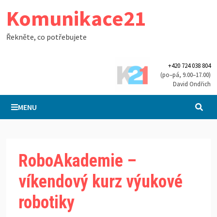
Skip
Komunikace21
to
content
Řekněte, co potřebujete
+420 724 038 804
(po–pá, 9.00–17.00)
David Ondřich
MENU
RoboAkademie –
víkendový kurz výukové
robotiky