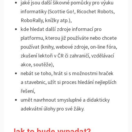
jaké jsou další šikovné pomůcky pro výuku
informatiky (Scottie Go!, Ricochet Robots,
RoboRally, knížky atp.),
kde hledat další zdroje informací pro
platformu, kterou již používáte nebo chcete
používat (knihy, webové zdroje, on-line fóra,
zkušení lektoři v ČR či zahraničí, vzdělávací
akce, soutěže),
nebát se toho, hrát si s možnostmi hraček
a stavebnic, užít si proces hledání nejlepších
řešení,
umět navrhnout smysluplné a didakticky
adekvátní úlohy pro své žáky.
Jak to bude vypadat?