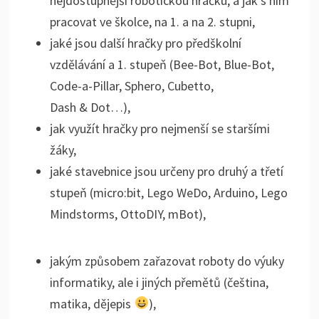
nejdostupnější robotickou hračku, a jak s ním
pracovat ve školce, na 1. a na 2. stupni,
jaké jsou další hračky pro předškolní
vzdělávání a 1. stupeň (Bee-Bot, Blue-Bot,
Code-a-Pillar, Sphero, Cubetto,
Dash & Dot…),
jak využít hračky pro nejmenší se staršími
žáky,
jaké stavebnice jsou určeny pro druhý a třetí
stupeň (micro:bit, Lego WeDo, Arduino, Lego
Mindstorms, OttoDIY, mBot),
jakým způsobem zařazovat roboty do výuky
informatiky, ale i jiných přemětů (čeština,
matika, dějepis
),