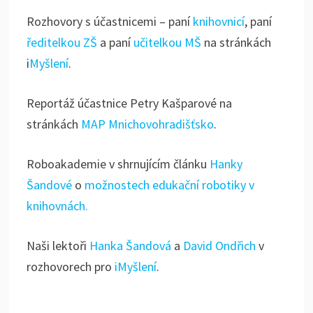
Rozhovory s účastnicemi – paní
knihovnicí
, paní
ředitelkou ZŠ
a paní
učitelkou MŠ
na stránkách
i
Myšlení
.
Reportáž účastnice Petry Kašparové na
stránkách
MAP Mnichovohradišťsko
.
Roboakademie v shrnujícím článku
Hanky
Šandové
o
možnostech edukační robotiky v
knihovnách.
Naši lektoři
Hanka Šandová
a
David Ondřich
v
rozhovorech pro
iMyšlení
.