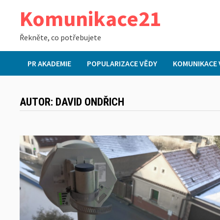
Skip
Komunikace21
to
content
Řekněte, co potřebujete
PR AKADEMIE
POPULARIZACE VĚDY
KOMUNIKACE 
AUTOR:
DAVID ONDŘICH