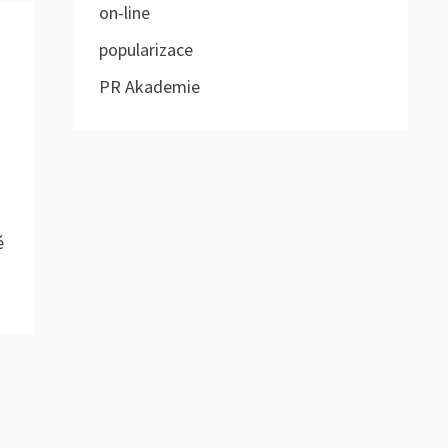
on-line
popularizace
PR Akademie
u
é