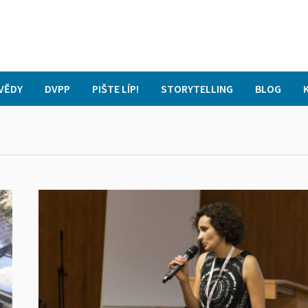
VĚDY
DVPP
PIŠTE LÍP!
STORYTELLING
BLOG